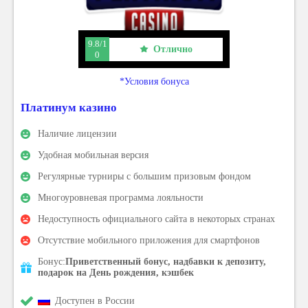
9.8/1
Отлично
0
*Условия бонуса
Платинум казино
Наличие лицензии
Удобная мобильная версия
Регулярные турниры с большим призовым фондом
Многоуровневая программа лояльности
Недоступность официального сайта в некоторых странах
Отсутствие мобильного приложения для смартфонов
Бонус:
Приветственный бонус, надбавки к депозиту,
подарок на День рождения, кэшбек
Доступен в России