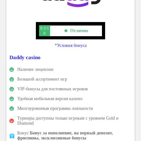
9.5/1
Отлично
0
*Условия бонуса
Daddy casino
Наличие лицензии
Большой ассортимент игр
VIP-бонусы для постоянных игроков
Удобная мобильная версия казино
Многоуровневая программа лояльности
Турниры доступны только игрокам с уровнем Gold и
Diamond
Бонус:
Бонус за пополнение, на первый депозит,
фриспины, эксклюзивные бонусы