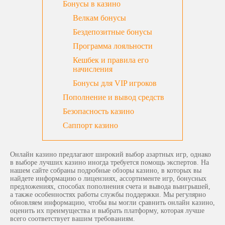
Бонусы в казино
Велкам бонусы
Бездепозитные бонусы
Программа лояльности
Кешбек и правила его
начисления
Бонусы для VIP игроков
Пополнение и вывод средств
Безопасность казино
Саппорт казино
Онлайн казино предлагают широкий выбор азартных игр, однако
в выборе лучших казино иногда требуется помощь экспертов. На
нашем сайте собраны подробные обзоры казино, в которых вы
найдете информацию о лицензиях, ассортименте игр, бонусных
предложениях, способах пополнения счета и вывода выигрышей,
а также особенностях работы службы поддержки. Мы регулярно
обновляем информацию, чтобы вы могли сравнить онлайн казино,
оценить их преимущества и выбрать платформу, которая лучше
всего соответствует вашим требованиям.