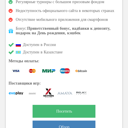
Регулярные турниры с большим призовым фондом
Недоступность официального сайта в некоторых странах
Отсутствие мобильного приложения для смартфонов
Бонус:
Приветственный бонус, надбавки к депозиту,
подарок на День рождения, кэшбек
Доступен в России
Доступен в Казахстане
Методы оплаты:
Поставщики игр:
Посетить
Обзор