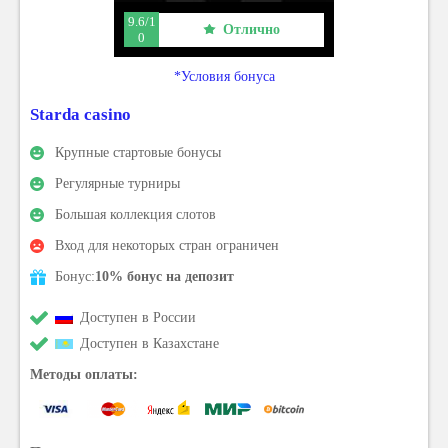
9.6/1
Отлично
0
*Условия бонуса
Starda casino
Крупные стартовые бонусы
Регулярные турниры
Большая коллекция слотов
Вход для некоторых стран ограничен
Бонус:
10% бонус на депозит
Доступен в России
Доступен в Казахстане
Методы оплаты: