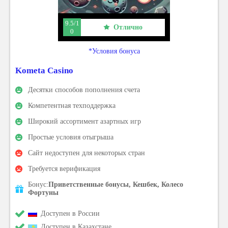
9.5/1
Отлично
0
*Условия бонуса
Kometa Casino
Десятки способов пополнения счета
Компетентная техподдержка
Широкий ассортимент азартных игр
Простые условия отыгрыша
Сайт недоступен для некоторых стран
Требуется верификация
Бонус:
Приветственные бонусы, Кешбек, Колесо
Фортуны
Доступен в России
Доступен в Казахстане