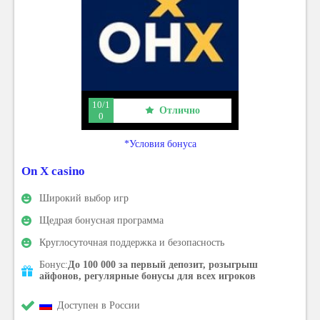
10/1
Отлично
0
*Условия бонуса
On X casino
Широкий выбор игр
Щедрая бонусная программа
Круглосуточная поддержка и безопасность
Бонус:
До 100 000 за первый депозит, розыгрыш
айфонов, регулярные бонусы для всех игроков
Доступен в России