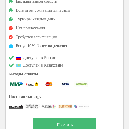
Быстрый вывод средств
Есть игры с живыми дилерами
Турниры каждый день
Нет приложения
Требуется верификация
Бонус:
10% бонус на депозит
Доступен в России
Доступен в Казахстане
Методы оплаты:
Поставщики игр:
Посетить