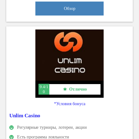
Обзор
9.4/1
Отлично
0
*Условия бонуса
Unlim Casino
Регулярные турниры, лотереи, акции
Есть программа лояльности