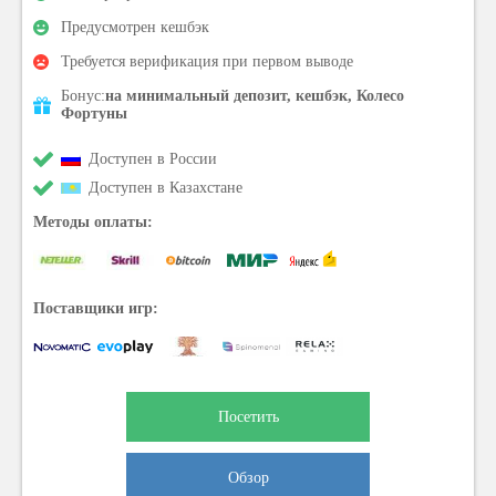
Предусмотрен кешбэк
Требуется верификация при первом выводе
Бонус:
на минимальный депозит, кешбэк, Колесо
Фортуны
Доступен в России
Доступен в Казахстане
Методы оплаты:
Поставщики игр:
Посетить
Обзор