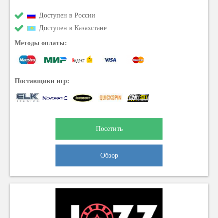
Доступен в России
Доступен в Казахстане
Методы оплаты:
Поставщики игр:
Посетить
Обзор